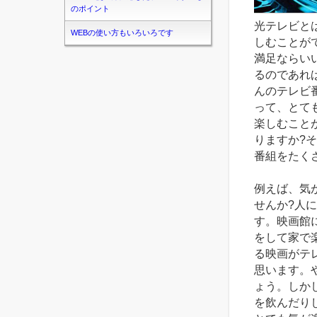
のポイント
光テレビと
WEBの使い方もいろいろです
しむことが
満足ならい
るのであれ
んのテレビ
って、とて
楽しむこと
りますか?
番組をたく
例えば、気
せんか?人
す。映画館
をして家で
る映画がテ
思います。
ょう。しか
を飲んだり